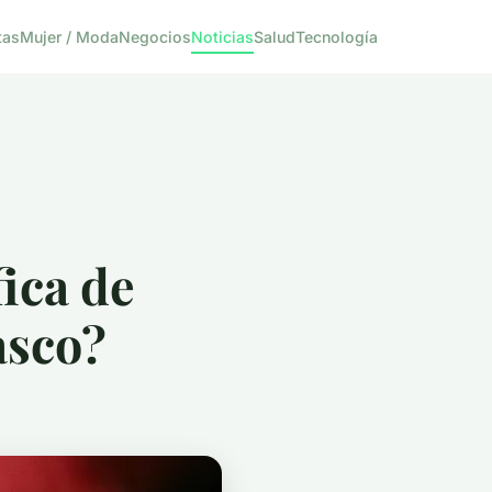
tas
Mujer / Moda
Negocios
Noticias
Salud
Tecnología
ica de
asco?