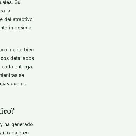
uales. Su
ca la
e del atractivo
ento imposible
onalmente bien
icos detallados
 cada entrega.
ientras se
cias que no
gico?
ty ha generado
su trabajo en