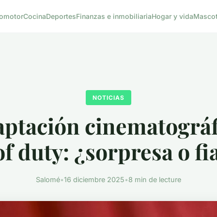
omotor
Cocina
Deportes
Finanzas e inmobiliaria
Hogar y vida
Masco
NOTICIAS
aptación cinematográf
 of duty: ¿sorpresa o fi
Salomé
•
16 diciembre 2025
•
8 min de lecture