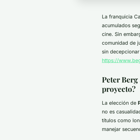
La franquicia C
acumulados segú
cine. Sin embarg
comunidad de j
sin decepcionar 
https://www.beg
Peter Berg 
proyecto?
La elección de
no es casualida
títulos como lo
manejar secuenci