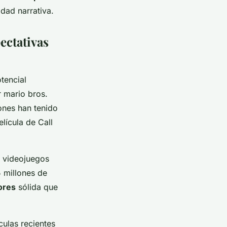
idad narrativa.
ectativas
tencial
r mario bros.
ones han tenido
lícula de Call
e videojuegos
 millones de
ores
sólida que
culas recientes