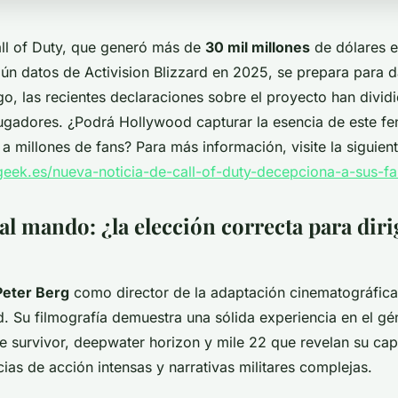
all of Duty, que generó más de
30 mil millones
de dólares e
n datos de Activision Blizzard en 2025, se prepara para dar
o, las recientes declaraciones sobre el proyecto han dividi
ugadores. ¿Podrá Hollywood capturar la esencia de este 
a millones de fans? Para más información, visite la siguien
eek.es/nueva-noticia-de-call-of-duty-decepciona-a-sus-f
al mando: ¿la elección correcta para dirig
Peter Berg
como director de la adaptación cinematográfica
d. Su filmografía demuestra una sólida experiencia en el gé
ne survivor, deepwater horizon y mile 22 que revelan su ca
as de acción intensas y narrativas militares complejas.