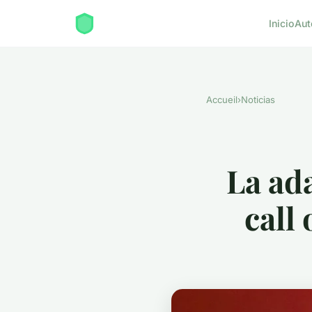
Inicio
Aut
Accueil
›
Noticias
La ad
call