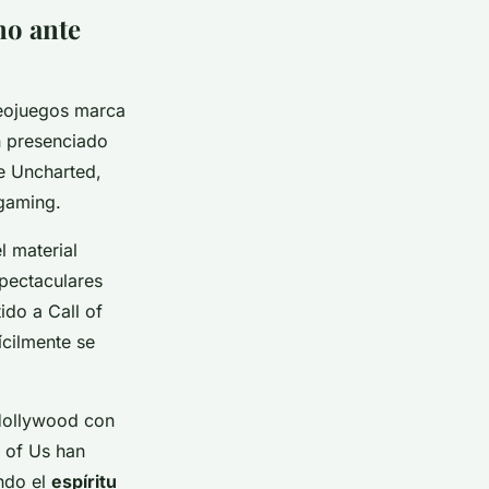
mo ante
deojuegos marca
n presenciado
e Uncharted,
gaming.
l material
spectaculares
ido a Call of
ícilmente se
 Hollywood con
 of Us han
ndo el
espíritu