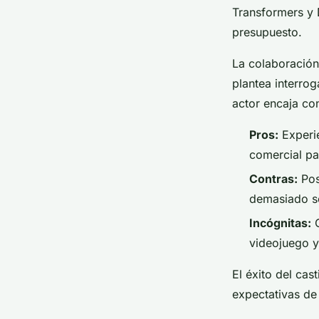
Transformers y 
presupuesto.
La colaboración
plantea interro
actor encaja con
Pros:
Experie
comercial pa
Contras:
Pos
demasiado se
Incógnitas:
C
videojuego y
El éxito del cas
expectativas de